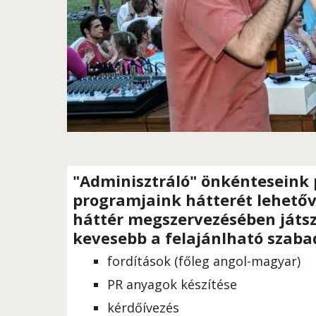
"Adminisztráló" önkénteseink 
programjaink hátterét lehetőv
háttér megszervezésében játs
kev
sebb a felajánlható szaba
e
fordítások (főleg angol-magyar)
PR anyagok készítése
kérdőívezés