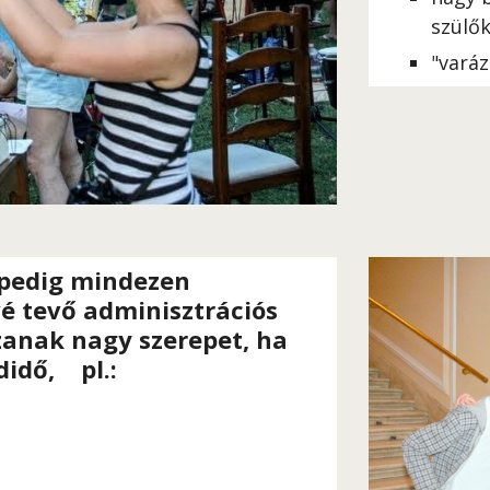
szülők
"
varáz
pedig mindezen 
é tevő adminisztrációs 
zanak nagy szerepet,
a 
 h
didő,
  pl.: