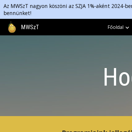
Az MWSzT nagyon köszöni az SZJA 1%-aként 2024-ben 
Sk
bennünket!
MWSzT
Főoldal
Ho