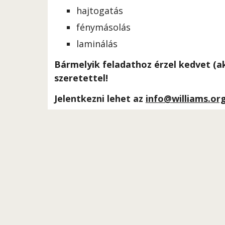
hajtogatás
fénymásolás
laminálás
Bármelyik feladathoz érzel kedvet (ak
szeretettel!
Jelentkezni lehet az 
info@williams.or