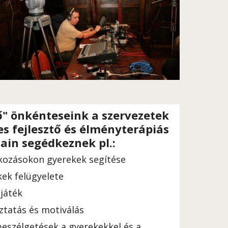
ő" önkénteseink a szervezetek 
s fejlesztő és élményterápiás 
ain segédkeznek pl.:
lkozásokon gyerekek segítése
kek felügyelete
játék
ztatás és motiválás
eszélgetések a gyerekekkel és a 