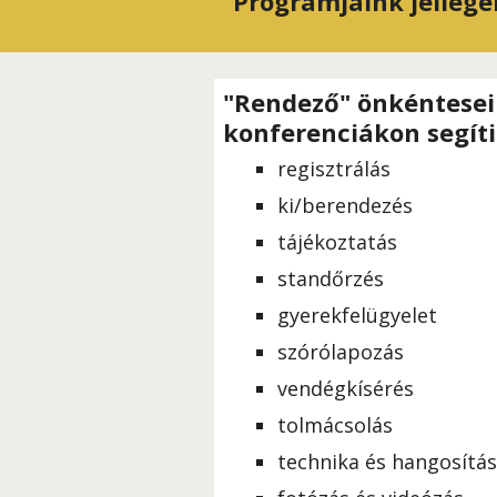
Programjaink jellegé
"Rendező" önkéntesei
konferenciákon segít
regisztrálás
ki/berendezés
tájékoztatás
standőrzés
gyerekfelügyelet
szórólapozás
vendégkísérés
tolmácsolás
technika és hangosítá