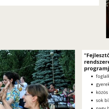
"Fejleszt
rendszere
programj
fogla
gyere
közös 
sok bí
nagy b