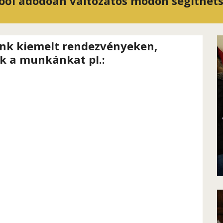
ből adódóan változatos módon segíthets
nk kiemelt rendezvényeken, 
ik a munkánkat pl.:
s