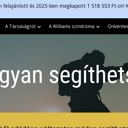
felajánlott és 2025-ben megkapott 1 518 553 Ft-ot! 
ip to main content
Skip to navigat
A Társaságról
A Williams szindróma
Önkénte
gyan segíthet