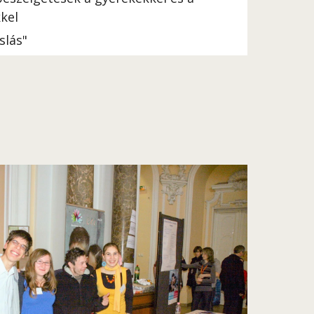
kel
slás"