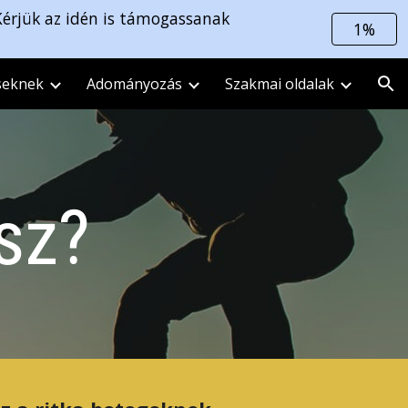
Kérjük az idén is támogassanak
1%
ion
seknek
Adományozás
Szakmai oldalak
sz?