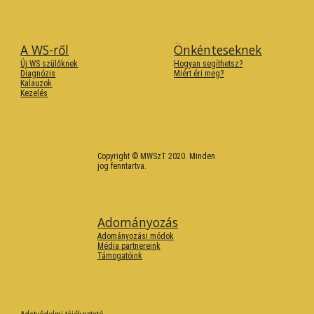
A WS-ről
Önkénteseknek
Új WS szülőknek
Hogyan segíthetsz?
Diagnózis
Miért éri meg?
Kalauzok
Kezelés
Copyright ©
MWSzT
2020. Minden
jog fenntartva.
Adományozás
Adományozási módok
Média partnereink
Támogatóink