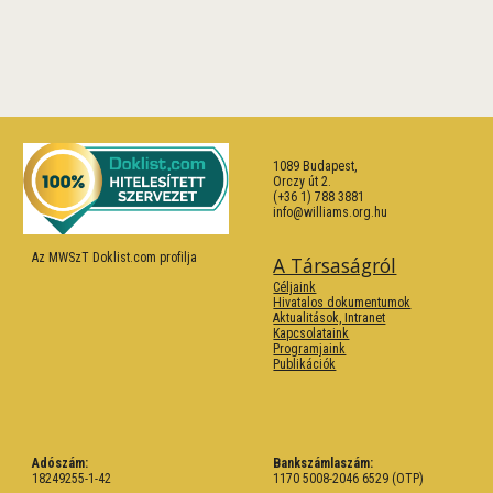
1089 Budapest,
Orczy út 2.
(+36 1) 788 3881
info@williams.org.hu
Az MWSzT Doklist.com profilja
A Társaságról
Céljaink
Hivatalos dokumentumok
Aktualitások, Intranet
Kapcsolataink
Programjaink
Publikációk
Adószám:
Bankszámlaszám:
18249255-1-42
1170 5008-2046 6529 (OTP)