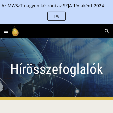
Az MWSzT nagyon köszöni az SZJA 1%-aként 2024-ben felajánlott és 2025-ben megkapott 1 518 553 Ft-ot! Kérjük az idén is támogassanak bennünket!
Skip to main content
Skip to navigation
1%
Hírösszefoglalók